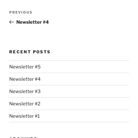
e
e
e
Post
Previous
PREVIOUS
b
dI
navigation
Post
Newsletter #4
o
n
o
k
RECENT POSTS
Newsletter #5
Newsletter #4
Newsletter #3
Newsletter #2
Newsletter #1