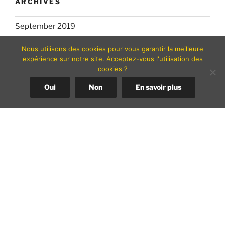
ARCHIVES
September 2019
February 2019
Nous utilisons des cookies pour vous garantir la meilleure
expérience sur notre site. Acceptez-vous l'utilisation des
July 2018
cookies ?
March 2018
Oui
Non
En savoir plus
December 2017
SEARCH
Search
Search
for: