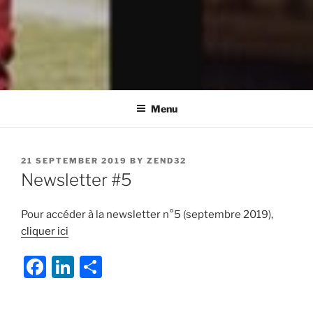
Menu
POSTED
21 SEPTEMBER 2019
BY
ZEND32
ON
Newsletter #5
Pour accéder à la newsletter n°5 (septembre 2019),
cliquer ici
F
Li
S
a
n
h
c
k
ar