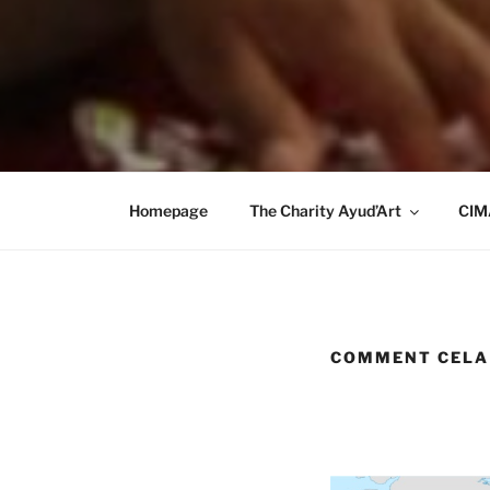
Homepage
The Charity Ayud’Art
CIM
COMMENT CELA S