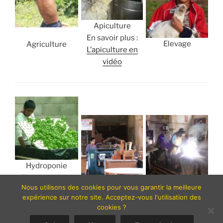
Apiculture
En savoir plus :
Elevage
Agriculture
L’apiculture en
vidéo
Hydroponie
En savoir plus :
Métiers du bois
Métiers du fer
Nous utilisons des cookies pour vous garantir la meilleure
L’hydroponie en
expérience sur notre site. Acceptez-vous l'utilisation des
vidéo
cookies ?