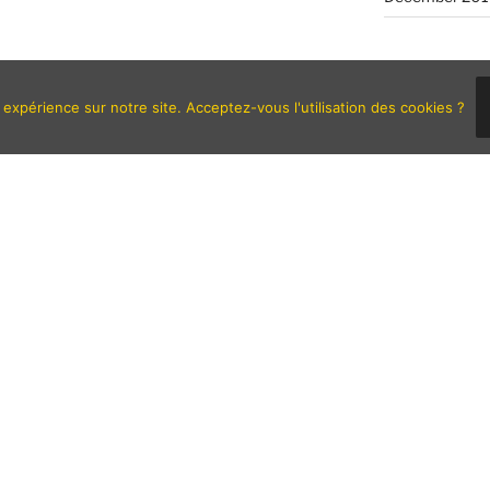
 expérience sur notre site. Acceptez-vous l'utilisation des cookies ?
Search
Contact
Parrainage
Sitemap
Legal Notice