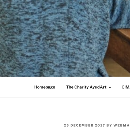
Homepage
The Charity Ayud’Art
CIM
POSTED
25 DECEMBER 2017
BY
WEBMA
ON