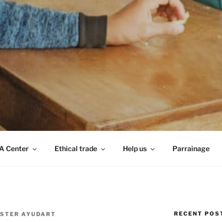
A Center
Ethical trade
Help us
Parrainage
RECENT POS
STER AYUDART