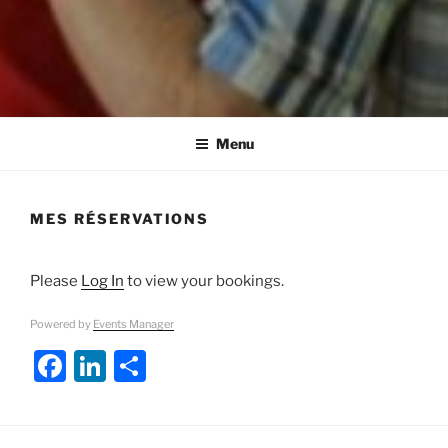
Menu
MES RÉSERVATIONS
Please
Log In
to view your bookings.
Powered by
Events Manager
F
Li
S
a
n
h
c
k
ar