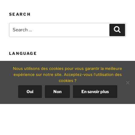
e
e
e
b
dI
SEARCH
o
n
Search
Search
o
for:
k
LANGUAGE
Nous utilisons des cookies pour vous garantir la meilleure
expérience sur notre site. Acceptez-vous l'utilisation des
cookies ?
Oui
Non
En savoir plus
Contact