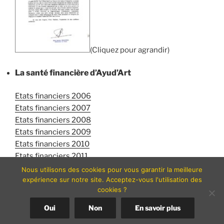
(Cliquez pour agrandir)
La santé financière d’Ayud’Art
Etats financiers 2006
Etats financiers 2007
Etats financiers 2008
Etats financiers 2009
Etats financiers 2010
Etats financiers 2011
Nous utilisons des cookies pour vous garantir la meilleure
F
Li
P
expérience sur notre site. Acceptez-vous l'utilisation des
cookies ?
a
n
ar
c
k
ta
Oui
Non
En savoir plus
1 réponse sur “Données administratives”